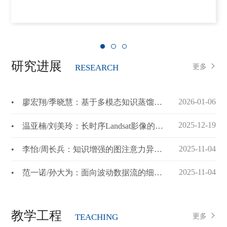
研究进展
更多
RESEARCH
2026-01-06
• 廖宏翔/季晓慧：基于多模态知识蒸馏的矿物识别【NARR，2025】
2025-12-19
• 温亚楠/刘美玲：长时序Landsat影像的喀斯特石漠化时空图谱构建及其演变特征分析【CATENA，2026】
2025-11-04
• 李怡/周长兵：知识增强的图注意力异常检测（KeAD）模型【IEEE TSC, 2025】
2025-11-04
• 范一诺/孙大为：面向波动数据流的细粒度任务调度研究【FGCS，2025】
教学工程
更多
TEACHING