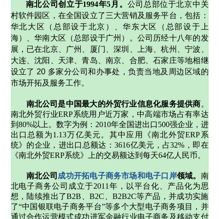
南北公司创立于1994年5月。
公司总部位于北京中关
村软件园区，在全国设立了三大营销及服务平台，包括：
华北大区（总部设于北京）、华东大区（总部设于上
海）、华南大区（总部设于广州）。公司历经十八年的发
展，已在北京、广州、厦门、深圳、上海、杭州、宁波、
大连、沈阳、天津、青岛、南京、合肥、石家庄等地相继
设立了
20
多家分公司和办事处，负责当地及周边区域的
市场开拓及服务工作。
南北公司是中国最大的外贸行业信息化服务提供商
。
南北外贸行业ERP系统用户近万家，中高端市场占有率达
到80%以上。数字为例：2010年全国进出口500强企业，进
出口总额为1.13万亿美元。其中应用《南北外贸ERP系
统》的企业，进出口总额达：3616亿美元，占32%，即在
《南北外贸ERP系统》上的交易额达到每天64亿人民币。
南北公司
成功开拓电子商务市场和电子口岸
领域。
南
北电子商务公司成立于2011年，以平台化、产品化为思
想，陆续推出了B2B、B2C、B2B2C等产品，并成功实施
了“中国银联电子商务平台”等多个大型电子商务项目，并
通过合作运营模式成功进军金融行业电子商务及移动支付