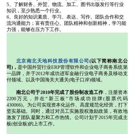
5、了解财务、外贸、物流、加工、图书出版发行等行业
知识，至少熟悉一个行业。
6、良好的知识素质、学习、表达、写作、团队合作和交
流沟通能力；富有责任心、团队精神和创新精神，学习能
力强，能够在压力下工作。
北京南北天地科技股份有限公司
(
以下简称南北公
司
)
，
是中国外贸行业
ERP
管理软件和企业电子商务系统第
一品牌，并于
2012
年成功进军金融行业电子商务及移动支
付领域、以及中国海关大通关
(
电子口岸
)
领域。
南北公司于
2010
年完成了股份制改造工作
，注册资本
2200
万元，并在“新三板”市场成功挂牌
(
股票代码
430066)
。为公司实现资本化运作、高度规范化经营，打下
坚实基础。同时，通过对员工实施股权激励政策，有效地
激发了团队凝聚力和工作热情。公司计划于
2015
年完成主
板
(
创业板
)
的上市工作。